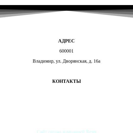
АДРЕС
600001
Владимир, ул. Дворянская, д. 16а
МЕСТА ЗАНЯТИЙ
КОНТАКТЫ
+7 (4922) 47-07-81
+7 (4922)47-07-82
dvorynta@mail.ru
Группа ВКонтакте
Сайт создан компанией Reset