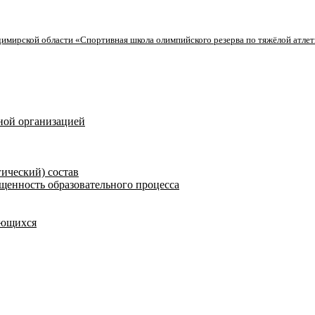
имирской области «Спортивная школа олимпийского резерва по тяжёлой атлет
ной организацией
гический) состав
щенность образовательного процесса
ающихся