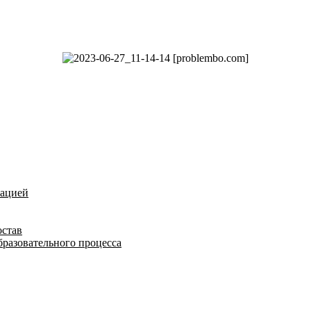
зацией
остав
бразовательного процесса