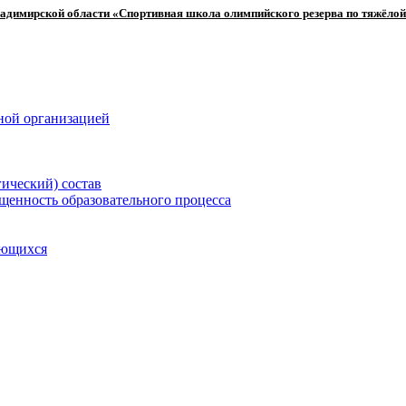
адимирской области «Спортивная школа олимпийского резерва по тяжёлой
ной организацией
гический) состав
щенность образовательного процесса
ающихся